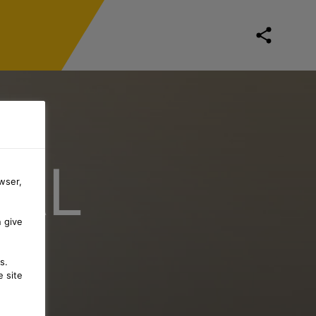
IAL
wser,
n give
s.
 site