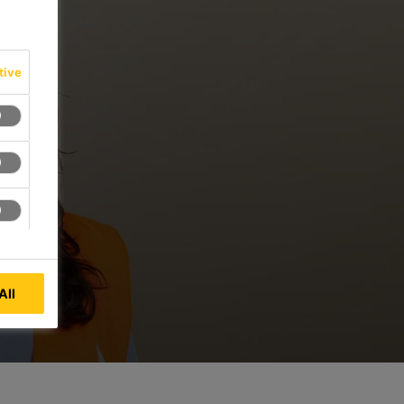
tive
All