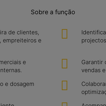
Sobre a função
ra de clientes,
Identifi
 empreiteiros e
projecto
merciais e
Garantir
internas.
vendas e
ção e dosagem
Colabora
optimiza
liente.
Acompanh