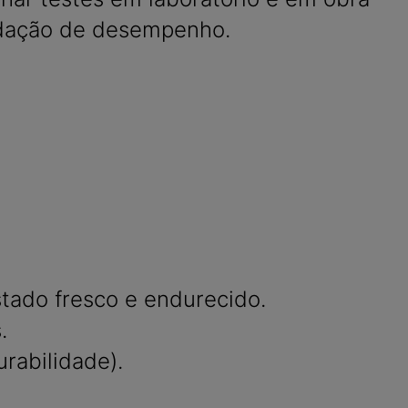
idação de desempenho.
a
ado fresco e endurecido.
.
rabilidade).