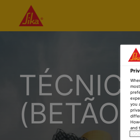
Pri
TÉCNIC
When 
most
pref
expec
(BETÃO)
you 
priv
diff
Howe
and t
COOK