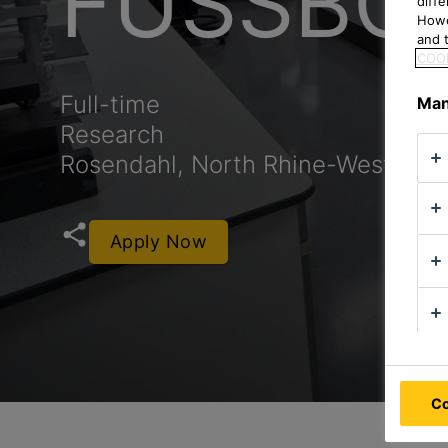
FUSSBO
diff
Howe
and t
COOK
Full-time
Man
Research
Rosendahl, North Rhine-Westphal
Apply Now
Co