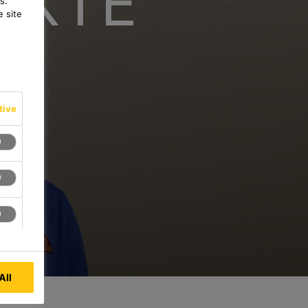
UKTE
s.
 site
tive
All