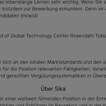
s lebenslange Lernen sehr wichtig. Wenn Sie si
Sie trotzdem zur Bewerbung ermuntern. Denn im
andidaten (m/w/d)
ad of Global Technology Center Rosendahl Tobia
 sich an den lokalen Marktstandards und den s
en für die Position relevanten Fähigkeiten, Ver
n und gerechten Vergütungssystematiken in Übe
Über Sika
it einer weltweit führenden Position in der E
ärken und Schützen im Bausektor und in der Ind