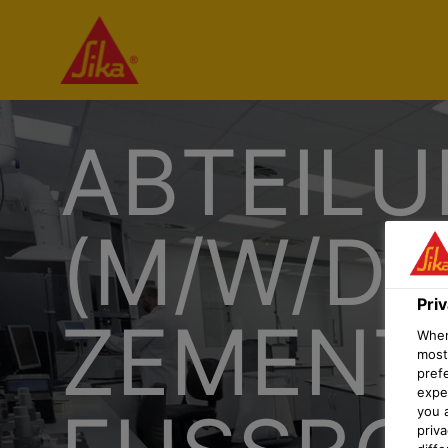
ABTEILU
(M/W/D)
Pri
ZEMENT
When 
most
pref
expec
you 
priv