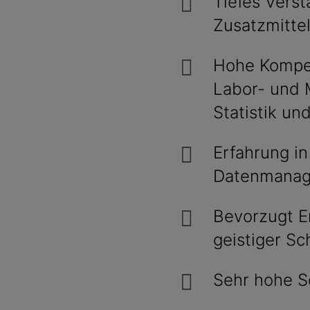
Tiefes Verst
Zusatzmitte
Hohe Kompet
Labor- und 
Statistik un
Erfahrung i
Datenmana
Bevorzugt E
geistiger Sc
Sehr hohe Se