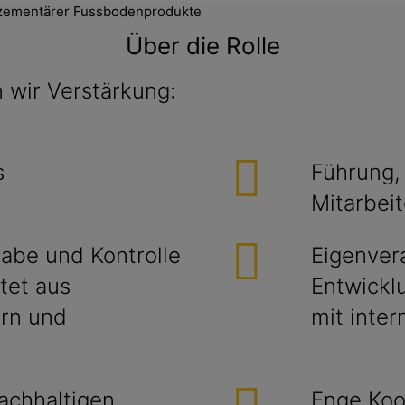
g zementärer Fussbodenprodukte
Über die Rolle
 wir Verstärkung:
s
Führung,
Mitarbei
gabe und Kontrolle
Eigenver
tet aus
Entwickl
ern und
mit inte
achhaltigen,
Enge Koo