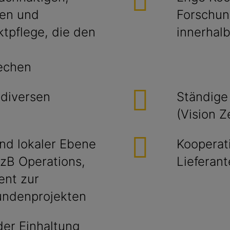
ten und
Forschun
tpflege, die den
innerhal
rechen
 diversen
Ständige
(Vision Z
nd lokaler Ebene
Kooperat
 zB Operations,
Lieferan
ent zur
undenprojekten
der Einhaltung