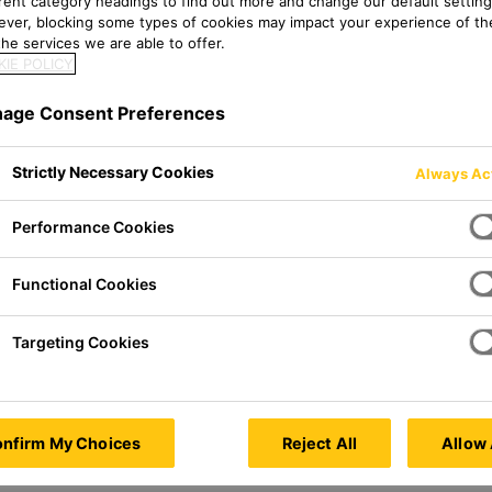
DENPROD
erent category headings to find out more and change our default setting
ver, blocking some types of cookies may impact your experience of the
he services we are able to offer.
IE POLICY
age Consent Preferences
Strictly Necessary Cookies
ia, Germany
Always Ac
Performance Cookies
Functional Cookies
Targeting Cookies
nfirm My Choices
Reject All
Allow 