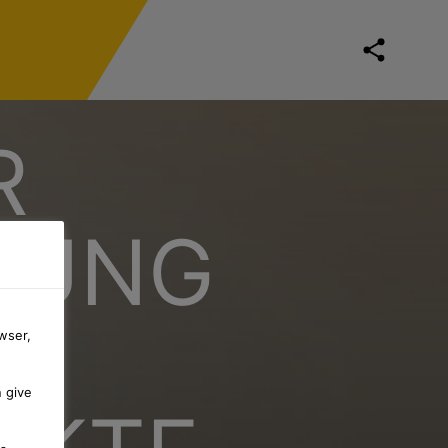
R
LUNG
wser,
n give